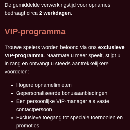
De gemiddelde verwerkingstijd voor opnames
bedraagt circa
2 werkdagen
.
VIP-programma
Trouwe spelers worden beloond via ons
exclusieve
VIP-programma
. Naarmate u meer speelt, stijgt u
in rang en ontvangt u steeds aantrekkelijkere
voordelen:
Hogere opnamelimieten
Gepersonaliseerde bonusaanbiedingen
Een persoonlijke VIP-manager als vaste
contactpersoon
Exclusieve toegang tot speciale toernooien en
promoties