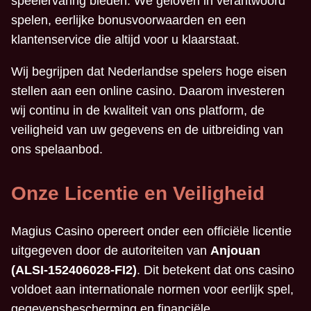
speelervaring bieden. We geloven in verantwoord
spelen, eerlijke bonusvoorwaarden en een
klantenservice die altijd voor u klaarstaat.
Wij begrijpen dat Nederlandse spelers hoge eisen
stellen aan een online casino. Daarom investeren
wij continu in de kwaliteit van ons platform, de
veiligheid van uw gegevens en de uitbreiding van
ons spelaanbod.
Onze Licentie en Veiligheid
Magius Casino opereert onder een officiële licentie
uitgegeven door de autoriteiten van
Anjouan
(ALSI-152406028-FI2)
. Dit betekent dat ons casino
voldoet aan internationale normen voor eerlijk spel,
gegevensbescherming en financiële