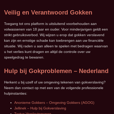
Veilig en Verantwoord Gokken
Toegang tot ons platform is uitsluitend voorbehouden aan
volwassenen van 18 jaar en ouder. Voor minderjarigen geldt een
strikt gebruiksverbod. Wij wijzen u erop dat gokken verslavend
kan zijn en ernstige schade kan toebrengen aan uw financiële
situatie. Wij raden u aan alleen te spelen met bedragen waarvan
u het verlies kunt dragen en altijd de controle over uw
speelgedrag te bewaren.
Hulp bij Gokproblemen – Nederland
Herkent u bij uzelf of uw omgeving tekenen van gokverslaving?
Neem dan contact op met een van de volgende professionele
hulpinstanties:
Anonieme Gokkers – Omgeving Gokkers (AGOG)
Jellinek – Hulp bij Gokverslaving
Tactus Verslavingszorg