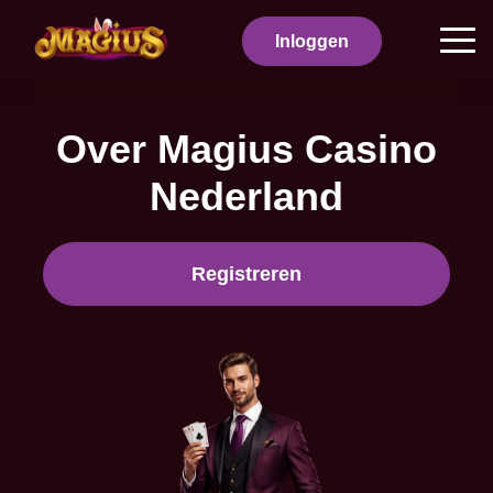
Inloggen
Over Magius Casino
Nederland
Registreren